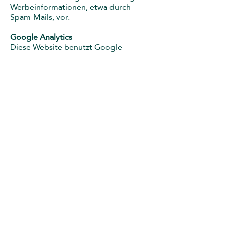
Werbeinformationen, etwa durch
Spam-Mails, vor.
Google Analytics
Diese Website benutzt Google
Analytics, einen Webanalysedienst der
Google Inc. (“Google“). Google
Analytics verwendet sog. “Cookies“,
Textdateien, die auf Ihrem Computer
gespeichert werden und die eine
Analyse der Benutzung der Website
durch Sie ermöglicht. Die durch den
Cookie erzeugten Informationen über
Ihre Benutzung dieser Website
(einschließlich Ihrer IP-Adresse) wird
an einen Server von Google in den
USA übertragen und dort gespeichert.
Google wird diese Informationen
benutzen, um Ihre Nutzung der
Website auszuwerten, um Reports
über die Websiteaktivitäten für die
Websitebetreiber zusammenzustellen